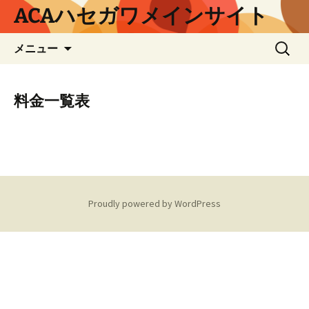
コ
ACAハセガワメインサイト
ン
テ
検
メニュー
ン
索:
ツ
へ
料金一覧表
ス
キ
ッ
プ
Proudly powered by WordPress