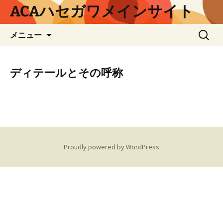
コ
ACAハセガワメインサイト
ン
テ
検
メニュー
ン
索:
ツ
へ
ディテールとその呼称
ス
キ
ッ
プ
Proudly powered by WordPress