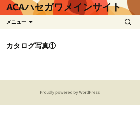
コ
ACAハセガワメインサイト
ン
テ
検
メニュー
ン
索:
ツ
へ
カタログ写真①
ス
キ
ッ
プ
Proudly powered by WordPress